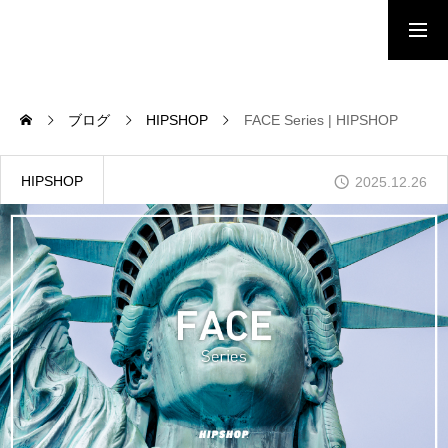
HOME
ブログ
HIPSHOP
FACE Series | HIPSHOP
NEWS
HIPSHOP
2025.12.26
BRAND
SHOP LIST
ONLINE STORE