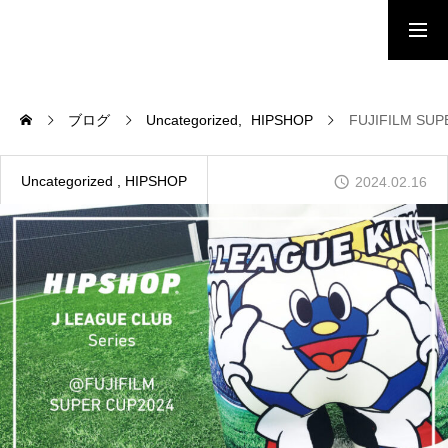
HOME
ブログ
Uncategorized
HIPSHOP
FUJIFILM SU
NEWS
Uncategorized
HIPSHOP
2024.02.16
BRAND
SHOP LIST
ONLINE STORE